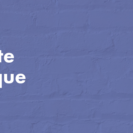
e 
que