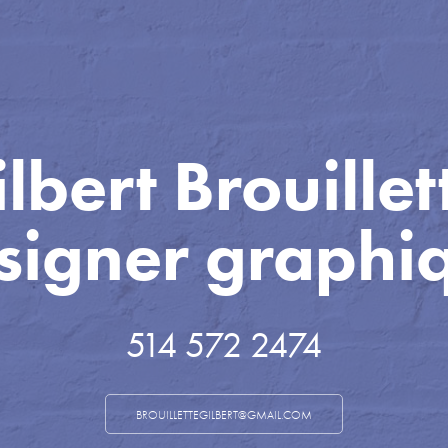
lbert Brouillett
signer graphi
514 572 2474
BROUILLETTEGILBERT@GMAIL.COM